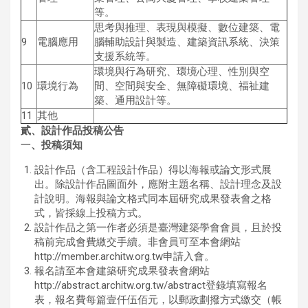
等。
思考與推理、表現與模擬、數位建築、電
9
電腦應用
腦輔助設計與製造、建築資訊系統、決策
支援系統等。
環境與行為研究、環境心理、性別與空
10
環境行為
間、空間與安全、無障礙環境、福祉建
築、通用設計等。
11
其他
貳
、
設計作品投稿公告
一
、
投稿須知
設計作品（含工程設計作品）得以海報或論文形式展
出。除設計作品圖面外，應附主題名稱、設計理念及設
計說明。海報與論文格式同本屆研究成果發表會之格
式，皆採線上投稿方式。
設計作品之第一作者必須是臺灣建築學會會員，且於投
稿前完成會費繳交手續。非會員可至本會網站
http://member.architw.org.tw申請入會。
報名請至本會建築研究成果發表會網站
http://abstract.architw.org.tw/abstract登錄填寫報名
表，報名費每篇壹仟伍佰元，以郵政劃撥方式繳交（帳