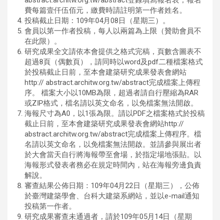
abstract.architw.org.tw/abstract登錄填寫報名表，報名
費每篇壹仟伍佰元，繳費時請註明第一作者姓名。
投稿截止日期：109年04月08日（星期三）。
會員以第一作者投稿，每人以兩篇為上限（贊助會員不
在此限）。
研究成果全文請依本會提供之格式完稿，頁數含圖表不
超過8頁（偶數頁），請同時以word及pdf二種檔案格式
於投稿截止日前，至本會建築研究成果發表會網站
http:// abstract.architw.org.tw/abstract完成檔案上傳程
序。 檔案大小以10MB為限，超過者請自行壓縮為RAR
或ZIP格式，檔名請以英文命名，以免檔案無法開啟。
海報尺寸為A0，以1張為限。請以PDF之檔案格式於投稿
截止日前，至本會建築研究成果發表會網站http://
abstract.architw.org.tw/abstract完成檔案上傳程序。檔
名請以英文命名，以免檔案無法開啟。並請參與展出者
於大會當天自行將海報帶至會場，於指定場地張貼。以
海報形式發表者務必在規定時間內，站在海報旁邊負責
解說。
審查結果公佈日期：109年04月22日（星期三），公佈
於臺灣建築學會、台科大建築系網站，並以e-mail通知
投稿第一作者。
研究成果審查未通過者，請於109年05月14日（星期