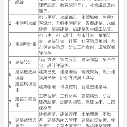
1
總論
課程認證、教育認證等）、社會議題及內
涵等。
都市更新、永續都市、永續城鄉、生態社
2
生態與永續
區設計、景觀生態研究、景觀建築、永續
建築、節能建築、綠建築與生態工法等。
都市史、都市設計、都市計畫、敷地計
畫、建築計畫、社區、社區防災規劃、都
3
規劃與計畫
市與建築防災、防災工作實例、環境影響
評估等。
設計方法、室內設計、建築類型、集合住
4
建築設計
宅、設計評論等。
建築歷史與
建築歷史、建築理論、傳統聚落、風土建
5
理論
築與民居、評估方法與工具等。
建築環境技
6
建築物理、環境控制、智慧型建築等。
術
工程技術、工程材料、建築構造、防災、
建築工程技
7
建築結構、診斷與補強、整建技術、古蹟
術
保存等。
建築經濟、建築經理、土地問題、不動
建築經濟與
產、建築系統與管理、建築維護制度、物
8
管理
業管理、公寓大廈管理、學校建築管理