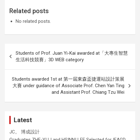
Related posts
No related posts.
Post
Students of Prof. Juan Yi-Kai awarded at「大專生智慧
navigation
生活科技競賽」3D WEB category
Students awarded 1st at 第一屆東森盃捷運站設計策展
大賽 under guidance of Associate Prof. Chen Yan Ting
and Assistant Prof. Chiang Tzu Wei
Latest
JC。 博成設計
Graduates ZHE-YI LI and HSINNI LEE Selected for IEAGD