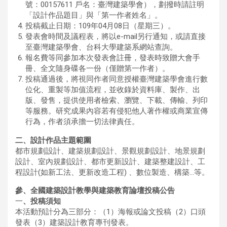
號：00157611 戶名：臺灣建築學會），劃撥時請註明
「設計作品題目」與「第一作者姓名」。
投稿截止日期：109年04月08日（星期三）。
發表會時間及議程表，將以e-mail另行通知，或請直接
至臺灣建築學會、台科大學建築系網站查詢。
報名費等同參加本次發表會註冊，發表時致贈大會手
冊、全文隨身碟各一份（僅贈第一作者）。
投稿通過後，將視同作者同意授權臺灣建築學會進行數
位化、重製等加值流程，並收錄於資料庫、製作、出
版、發售，提供使用者檢索、瀏覽、下載、傳輸、列印
等服務。研究成果內容若有侵犯他人著作權或商業宣傳
行為，作者須承擔一切法律責任。
二、
設計作品
主題範圍
都市規劃設計、建築規劃設計、景觀規劃設計、地景規劃
設計、室內規劃設計、都市更新設計、建築整建設計、工
程設計(如新工法、更新改造工程) 、數位製造、構築…等。
參
、
全國建築設計教學與建築教育論壇
投稿公告
一
、
投稿須知
本活動預計分為三部分：（1）海報或論文投稿（2）口頭
發表（3）建築設計教育專刊發表。