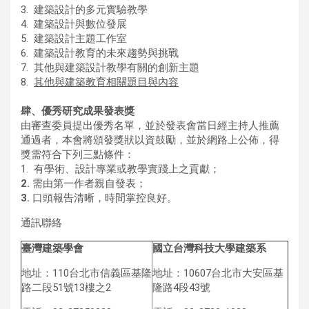
3. 建築設計的多元實驗教學
4. 建築設計與數位發展
5. 建築設計主題工作室
6. 建築設計教育的未來趨勢與挑戰
7. 其他與建築設計教學有關的創新主題
8.
其他與建築教育相關題目與內容
肆
、
優秀研究成果發表獎
由審查委員提出優秀名單，並於發表會當日經主持人推薦
通過者，本會將頒發獎狀以資鼓勵，並於網路上公佈，得
獎需符合下列三點條件：
1. 有學術、設計專業或教學實踐上之貢獻；
2.
需由第一作者親自發表；
3.
口頭報告清晰，時間掌控良好。
通訊聯絡
臺灣建築學會
國立台灣科技大學建築系
地址：110台北市信義區基隆
地址：10607台北市大安區基
路二段51號13樓之2
隆路4段43號