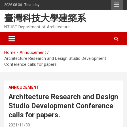
Skip
2026.08.06 , Thursday
to
content
臺灣科技大學建築系
NTUST Department of Architecture
Home
Annoucement
Architecture Research and Design Studio Development
Conference calls for papers.
ANNOUCEMENT
Architecture Research and Design
Studio Development Conference
calls for papers.
2021/11/30