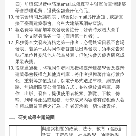
四）前填寫退費申請單email或傳真至主辦單位臺灣建築
學會辦理退費，退費金額壹仟伍佰元。
發表會時間及議程表，將會以e-mail另行通知，或請直
接至臺灣建築學會、台科大建築系網站查詢。
報名費等同參加本次發表會註冊，發表時致贈大會手
冊、全文隨身碟各一份（僅贈第一作者）。
凡獲得全文發表資格之第一作者，必需於當日親至會場
發表。若第一及共同作者皆無法出席發表，須事先告知
執行單位且委託他人代為發表，但無法參與優秀研究成
果發表獎。
投稿通過後，將視同作者同意授權臺灣建築學會及臺灣
建築學會授權之其他資料庫，將作者授權著作進行數位
化、重製等加值流程，以電子形式透過單機、網際網
路、無線網路等公開傳輸方式，並收錄於資料庫、製
作、出版、發售，提供使用者檢索、瀏覽、下載、傳
輸、列印等產品或服務。研究成果內容若有侵犯他人著
作權或商業宣傳之行為，作者須承擔一切法律責任。
二、研究成果主題範圍
與建築相關的政策、法令、教育（含設計
教育、工程教學、社區教學、通識教學、