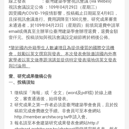
線上發表 ：臺灣建築學會視訊會議 (via Webex)
視訊會議設定公佈 ：109年04月29日（星期三）
因受國內COVID-19疫情影響，投稿截止日期延至4月8日，
且採視訊會議進行。費用調降至1500元整。研究成果審查
未通過者，於109年04月23日（星期四）前填寫退費申請單
email或傳真至主辦單位臺灣建築學會辦理退費，退費金額
壹仟元。投稿須知與視訊會議設定細節將於稍後公佈。
*
鑒於國內外籍學生人數遽增且為提供優質的國際交流機
會，鼓勵以英文撰寫與發表。本次發表會除邀請國內外專
家學者以英文做專題演講並提供特定發表場地供英文發表
與討論用。
壹、研究成果徵稿公告
一
、
投稿須知
徵稿採「海報」或「全文」(word及pdf檔) 於線上繳
交，審查通過後，始得發表。
研究成果之第一作者必須是臺灣建築學會會員，且於投
稿前完成會費繳交手續。非會員可至本會網站
http://member.architw.org.tw申請入會。
報名請至本會建築研究成果發表會網站http://