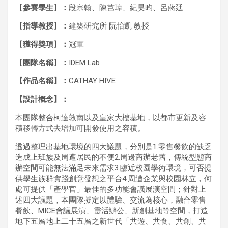
【
參賽學生
】
：
段宗翰、陳芑瑋、紀昊昀、呂蔣廷
【
指導教授
】
：
建築研究所 阮怡凱 教授
【
獲得獎項
】
：
冠軍
【
團隊名稱
】
：
IDEM Lab
【作品名稱】：
CATHAY HIVE
【
設計概念
】
：
本團隊整合柯達敦南以及皇家大樓基地，以都市更新及容
積移轉方式去增加可開發使用之容積。
透過整理出基地環境的四大議題，分別是1.零售餐飲的缺乏
造成上班族及周遭居民的不便2.周邊商辦老舊，傳統型態商
辦空間可能無法滿足未來需求3.臨近校園學術環境，可否提
供學生族群實踐創意發想之平台4.周遭企業與校園林立，何
處可提供「產學官」最佳的多功能會議展演空間；針對上
述四大議題，本團隊擬定以體驗、交流為核心，融合零售
餐飲、MICE會議展演、靈活辦公、新創基地等空間，打造
地下五層地上二十五層之新世代「共遊、共食、共創、共