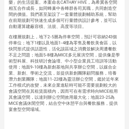
樂」的生活提案。本案命名CATHAY HIVE，為希冀各空間
相互合作成長，如同蜂巢中各蜂群各司其職，共同創造空
間的價值。我們甚至架設了一套量體規劃輔助系統，幫助
在前期規劃可快速生成多個可行量體供設計參考，並可以
自動運算建蔽容積、法規、高度等項目。
在樓層規劃上，地下2-5層為停車空間，預計可容納243個
停車位；地下1樓以及地面1-4樓為零售及餐飲美食區，以
快閃形式提供話題性，活化該區域之消費並解決周遭餐飲
不足之問題；地面5-8樓為MICE多元展演空間，提供像是學
術型科展、科技研討會論壇、中小型企業員工培訓等活動
使用；地面9-10樓為新創基地與共享辦公空間，以媒合企
業、新創、學術之交流，並提供新創團隊顧問服務，培養
潛力創業團隊；地面11-22樓為靈活辦公空間，鑑於近年來
工作模式的改變，未來企業進駐時可能不需要規劃較大的
會議空間在其租賃面積內，因而可在有需求時向MICE租用
其會議空間，以達到辦公空間效用最大化；地面23-25為
MICE會議休閒空間，結合空中休憩平台與餐飲服務，提供
宴會型空間場域。