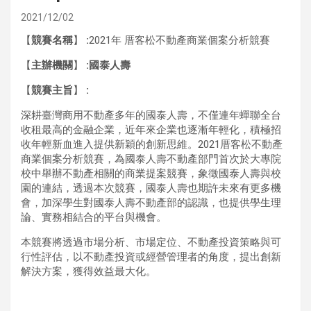
2021/12/02
【
競賽名稱
】
:
2021年 厝客松不動產商業個案分析競賽
【
主辦機關
】
:
國泰人壽
【
競賽主旨
】
:
深耕臺灣商用不動產多年的國泰人壽，不僅連年蟬聯全台
收租最高的金融企業，近年來企業也逐漸年輕化，積極招
收年輕新血進入提供新穎的創新思維。2021厝客松不動產
商業個案分析競賽，為國泰人壽不動產部門首次於大專院
校中舉辦不動產相關的商業提案競賽，象徵國泰人壽與校
園的連結，透過本次競賽，國泰人壽也期許未來有更多機
會，加深學生對國泰人壽不動產部的認識，也提供學生理
論、實務相結合的平台與機會。
本競賽將透過市場分析、市場定位、不動產投資策略與可
行性評估，以不動產投資或經營管理者的角度，提出創新
解決方案，獲得效益最大化。