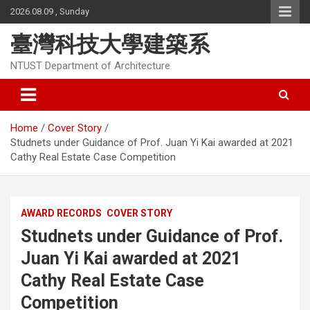
Skip
2026.08.09 , Sunday
to
content
臺灣科技大學建築系
NTUST Department of Architecture
Home
Cover Story
Studnets under Guidance of Prof. Juan Yi Kai awarded at 2021
Cathy Real Estate Case Competition
AWARD RECORDS
COVER STORY
Studnets under Guidance of Prof.
Juan Yi Kai awarded at 2021
Cathy Real Estate Case
Competition