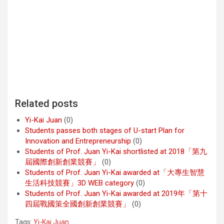
Related posts
Yi-Kai Juan
(0)
Students passes both stages of U-start Plan for
Innovation and Entrepreneurship
(0)
Students of Prof. Juan Yi-Kai shortlisted at 2018「第九
屆國際創新創業競賽」
(0)
Students of Prof. Juan Yi-Kai awarded at「大專生智慧
生活科技競賽」3D WEB category
(0)
Students of Prof. Juan Yi-Kai awarded at 2019年「第十
四屆戰國策全國創新創業競賽」
(0)
Tags:
Yi-Kai Juan