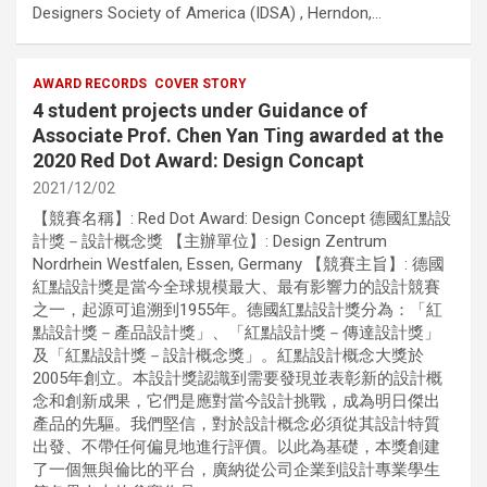
Designers Society of America (IDSA) , Herndon,…
AWARD RECORDS
COVER STORY
4 student projects under Guidance of
Associate Prof. Chen Yan Ting awarded at the
2020 Red Dot Award: Design Concapt
2021/12/02
【競賽名稱】: Red Dot Award: Design Concept 德國紅點設
計獎－設計概念獎 【主辦單位】: Design Zentrum
Nordrhein Westfalen, Essen, Germany 【競賽主旨】: 德國
紅點設計獎是當今全球規模最大、最有影響力的設計競賽
之一，起源可追溯到1955年。德國紅點設計獎分為：「紅
點設計獎－產品設計獎」、「紅點設計獎－傳達設計獎」
及「紅點設計獎－設計概念獎」。紅點設計概念大獎於
2005年創立。本設計獎認識到需要發現並表彰新的設計概
念和創新成果，它們是應對當今設計挑戰，成為明日傑出
產品的先驅。我們堅信，對於設計概念必須從其設計特質
出發、不帶任何偏見地進行評價。以此為基礎，本獎創建
了一個無與倫比的平台，廣納從公司企業到設計專業學生