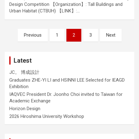
Design Competition 【Organization】: Tall Buildings and
Urban Habitat (CTBUH) 【LINK】:…
Posts
Previous
1
2
3
Next
navigation
Latest
JC。 博成設計
Graduates ZHE-YI LI and HSINNI LEE Selected for IEAGD
Exhibition
IAQVEC President Dr. Joonho Choi invited to Taiwan for
Academic Exchange
Horizon Design
2026 Hiroshima University Workshop