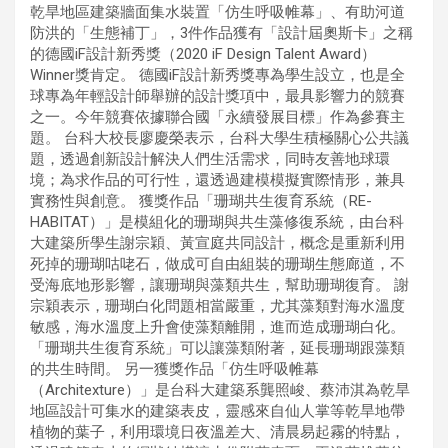
乾旱地區建築牆面集水裝置「仿生呼吸帷幕」、有助河道
防洪的「生態補丁」，3件作品獲有「設計屆奧斯卡」之稱
的德國iF設計新秀獎（2020 iF Design Talent Award）
Winner獎肯定。 德國iF設計新秀獎專為學生設立，也是全
球專為年輕設計師舉辦的設計獎項中，最具影響力的競賽
之一。今年競賽依據聯合國「永續發展目標」作為參賽主
題。 台科大校長廖慶榮表示，台科大學生積極關心公共議
題，透過創新設計解決人們生活需求，同時友善地球環
境；為求作品的可行性，還透過建模模擬實際情形，兼具
實務性與創意。 獲獎作品「珊瑚共生復育系統（RE-
HABITAT）」是模組化的珊瑚與共生藻修復系統，由台科
大建築所學生謝宗穎、黃宣庭共同設計，概念是重新利用
死掉的珊瑚咕咾石，做成可自由組裝的珊瑚生態廊道，不
受海底地形影響，讓珊瑚與藻類共生，幫助珊瑚復育。 謝
宗穎表示，珊瑚白化問題相當嚴重，尤其藻類對海水溫度
敏感，海水溫度上升會使藻類離開，進而造成珊瑚白化。
「珊瑚共生復育系統」可以讓藻類附著，延長珊瑚跟藻類
的共生時間。 另一獲獎作品「仿生呼吸帷幕
（Architexture）」是台科大建築系龔照峻、蔡沛淇為乾旱
地區設計可集水的建築表皮，靈感來自仙人掌等乾旱地帶
植物的葉子，利用環境日夜溫差大、清晨易起霧的特點，