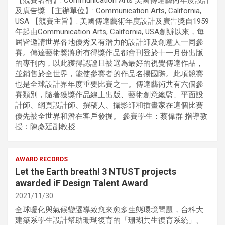
【競賽名稱】: Communication Arts 美國傳達藝術年度設計
及廣告獎 【主辦單位】: Communication Arts, California,
USA 【競賽主旨】: 美國傳達藝術年度設計及廣告獎自1959
年起由Communication Arts, California, USA創辦以來，每
屆皆邀請世界各地優秀又有潛力的設計師及創意人一同參
賽。傳達藝術獎將所有得獎作品都會刊登於十一月份出版
的專刊內，以此獲得認證且被選為最好的視覺傳達作品，
並銷售於全世界，能使參賽者的作品名揚國際。此項競賽
也是全球設計界年度重要比賽之一。傳達藝術共有六個參
賽類別，隨著獲獎作品線上出版、藝術創意總監、平面設
計師、網頁設計師、撰稿人、攝影師和插畫家在這個比賽
優先被全世界和潛在客戶發掘。 參賽學生：蔡偉群 指導教
授：陳彥廷副教授…
AWARD RECORDS
Let the Earth breath! 3 NTUST projects
awarded iF Design Talent Award
2021/11/30
全球暖化與氣候變遷導致愈來愈多生態環境問題，台科大
建築系學生設計幫助珊瑚復育的「珊瑚共生復育系統」、