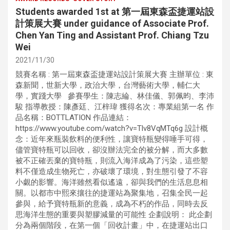
Students awarded 1st at 第一屆東森盃捷運站設
計策展大賽 under guidance of Associate Prof.
Chen Yan Ting and Assistant Prof. Chiang Tzu
Wei
2021/11/30
競賽名稱 : 第一屆東森盃捷運站設計策展大賽 主辦單位 : 東
森新聞，世新大學，政治大學，台灣藝術大學，輔仁大
學，實踐大學 參賽學生：陳志綸、林佳儀、郭佩昀、李沛
駿 指導教授：陳彥廷、江梓瑋 獲得名次：專業組第一名 作
品名稱：BOTTLATION 作品連結：
https://www.youtube.com/watch?v=Tlv8VqMTq6g 設計概
念：近年來瓶裝飲料的便利性，讓寶特瓶變得唾手可得，
儘管寶特瓶可以回收，卻沒辦法完全的被分解，而大多數
被不正確丟棄的寶特瓶，則流入海洋成為了污染，這些塑
料不僅造成生物死亡，亦破壞了環境，對生態引發了不容
小覷的影響。海洋雖然看似遙遠，卻與我們的生活息息相
關。以都市中熙來攘往的捷運站為聚集地，召集全民一起
參與，給予寶特瓶新的意義，成為不朽的作品，同時去反
思海洋生態的重要與塑膠減量的可能性 企劃說明： 此企劃
分為兩個階段，在第一個「回收計畫」中，在捷運站出口