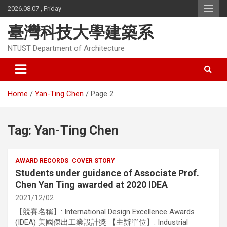
Skip
2026.08.07 , Friday
to
content
臺灣科技大學建築系
NTUST Department of Architecture
Home
Yan-Ting Chen
Page 2
Tag:
Yan-Ting Chen
AWARD RECORDS
COVER STORY
Students under guidance of Associate Prof.
Chen Yan Ting awarded at 2020 IDEA
2021/12/02
【競賽名稱】: International Design Excellence Awards
(IDEA) 美國傑出工業設計獎 【主辦單位】: Industrial