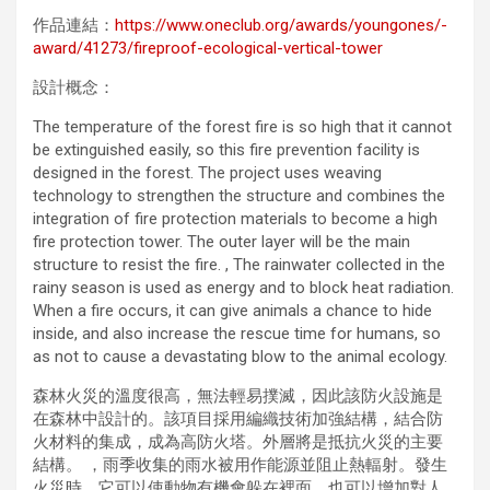
作品連結：
https://www.oneclub.org/awards/youngones/-
award/41273/fireproof-ecological-vertical-tower
設計概念：
The temperature of the forest fire is so high that it cannot
be extinguished easily, so this fire prevention facility is
designed in the forest. The project uses weaving
technology to strengthen the structure and combines the
integration of fire protection materials to become a high
fire protection tower. The outer layer will be the main
structure to resist the fire. , The rainwater collected in the
rainy season is used as energy and to block heat radiation.
When a fire occurs, it can give animals a chance to hide
inside, and also increase the rescue time for humans, so
as not to cause a devastating blow to the animal ecology.
森林火災的溫度很高，無法輕易撲滅，因此該防火設施是
在森林中設計的。該項目採用編織技術加強結構，結合防
火材料的集成，成為高防火塔。外層將是抵抗火災的主要
結構。 ，雨季收集的雨水被用作能源並阻止熱輻射。發生
火災時，它可以使動物有機會躲在裡面，也可以增加對人