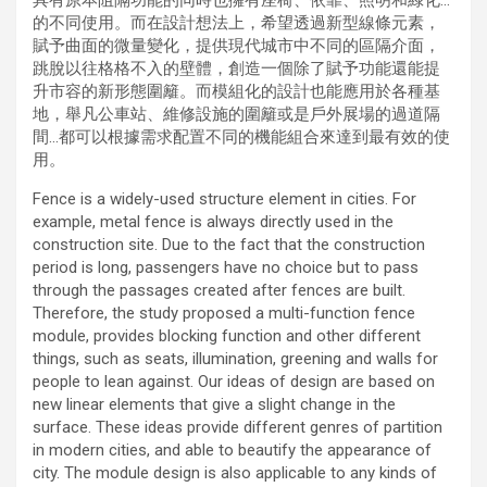
具有原本阻隔功能的同時也擁有座椅、依靠、照明和綠化…
的不同使用。而在設計想法上，希望透過新型線條元素，
賦予曲面的微量變化，提供現代城市中不同的區隔介面，
跳脫以往格格不入的壁體，創造一個除了賦予功能還能提
升市容的新形態圍籬。而模組化的設計也能應用於各種基
地，舉凡公車站、維修設施的圍籬或是戶外展場的過道隔
間…都可以根據需求配置不同的機能組合來達到最有效的使
用。
Fence is a widely-used structure element in cities. For
example, metal fence is always directly used in the
construction site. Due to the fact that the construction
period is long, passengers have no choice but to pass
through the passages created after fences are built.
Therefore, the study proposed a multi-function fence
module, provides blocking function and other different
things, such as seats, illumination, greening and walls for
people to lean against. Our ideas of design are based on
new linear elements that give a slight change in the
surface. These ideas provide different genres of partition
in modern cities, and able to beautify the appearance of
city. The module design is also applicable to any kinds of