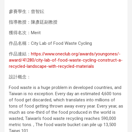
參賽學生：曾智妘
指導教授：陳彥廷副教授
獲得名次：Merit
作品名稱：City Lab of Food Waste Cycling
作品連結：
https://www.oneclub.org/awards/youngones/-
award/41280/city-lab-of-food-waste-cycling-construct-a-
recycled-landscape-with-recycled-materials
設計概念：
Food waste is a huge problem in developed countries, and
Taiwan is no exception. Every day an estimated 4,600 tons
of food get discarded, which translates into millions of
tons of food getting thrown away every year. Every year, as
much as one-third of the food produced in the world is
wasted; Taiwan’s food waste recycling reaches 590,000
metric tons. , The food waste bucket can pile up 13,500
Taipei 101.