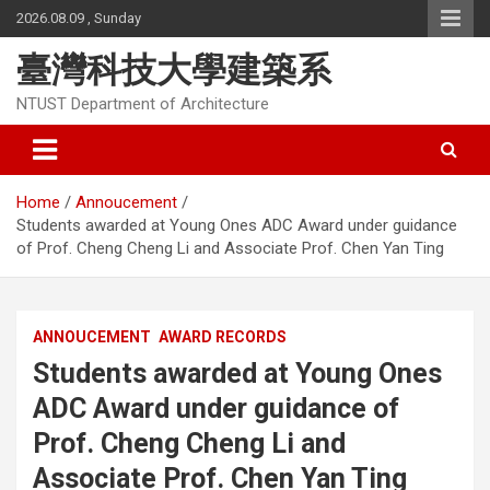
Skip
2026.08.09 , Sunday
to
content
臺灣科技大學建築系
NTUST Department of Architecture
Home
Annoucement
Students awarded at Young Ones ADC Award under guidance
of Prof. Cheng Cheng Li and Associate Prof. Chen Yan Ting
ANNOUCEMENT
AWARD RECORDS
Students awarded at Young Ones
ADC Award under guidance of
Prof. Cheng Cheng Li and
Associate Prof. Chen Yan Ting