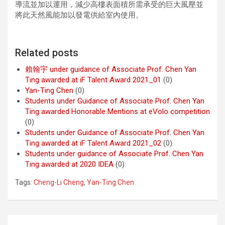
導流並加以運用，減少高樓表面積所需承受的巨大風壓並
將此天然風能加以發電供給室內使用。
Related posts
賴翰宇 under guidance of Associate Prof. Chen Yan
Ting awarded at iF Talent Award 2021_01
(0)
Yan-Ting Chen
(0)
Students under Guidance of Associate Prof. Chen Yan
Ting awarded Honorable Mentions at eVolo competition
(0)
Students under Guidance of Associate Prof. Chen Yan
Ting awarded at iF Talent Award 2021_02
(0)
Students under guidance of Associate Prof. Chen Yan
Ting awarded at 2020 IDEA
(0)
Tags:
Cheng-Li Cheng
,
Yan-Ting Chen
Post