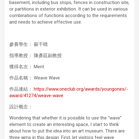
basement, including bus stops, fences in construction site,
or partitions in exterior exhibition. It can be used in various
combinations of functions according to the requirements
and needs to achieve effective use.
參賽學生： 蘇千晴
指導教授： 陳彥廷副教授
獲得名次： Merit
作品名稱： Weave Wave
作品連結：
https://www.oneclub.org/awards/youngones/-
award/41274/weave-wave
設計概念：
Wondering that whether it is possible to use the “wave”
element to create an interesting space, I start to think
about how to put the idea into an art museum. There are
three aims in this design. First, let visitors feel wave