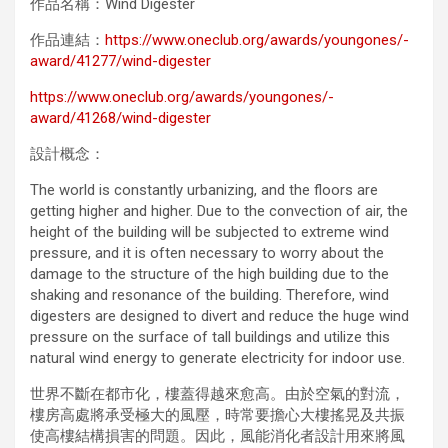
作品名稱：Wind Digester
作品連結：
https://www.oneclub.org/awards/youngones/-
award/41277/wind-digester
https://www.oneclub.org/awards/youngones/-
award/41268/wind-digester
設計概念：
The world is constantly urbanizing, and the floors are
getting higher and higher. Due to the convection of air, the
height of the building will be subjected to extreme wind
pressure, and it is often necessary to worry about the
damage to the structure of the high building due to the
shaking and resonance of the building. Therefore, wind
digesters are designed to divert and reduce the huge wind
pressure on the surface of ​​tall buildings and utilize this
natural wind energy to generate electricity for indoor use.
世界不斷在都市化，樓蓋得越來愈高。由於空氣的對流，
樓房高處將承受極大的風壓，時常要擔心大樓搖晃及共振
使高樓結構損害的問題。因此，風能消化者設計用來將風