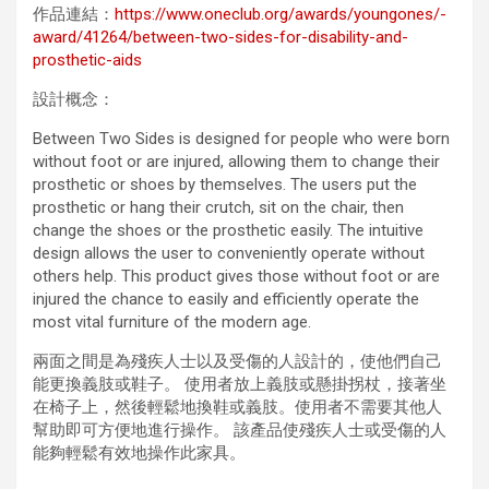
作品連結：
https://www.oneclub.org/awards/youngones/-
award/41264/between-two-sides-for-disability-and-
prosthetic-aids
設計概念：
Between Two Sides is designed for people who were born
without foot or are injured, allowing them to change their
prosthetic or shoes by themselves. The users put the
prosthetic or hang their crutch, sit on the chair, then
change the shoes or the prosthetic easily. The intuitive
design allows the user to conveniently operate without
others help. This product gives those without foot or are
injured the chance to easily and efficiently operate the
most vital furniture of the modern age.
兩面之間是為殘疾人士以及受傷的人設計的，使他們自己
能更換義肢或鞋子。 使用者放上義肢或懸掛拐杖，接著坐
在椅子上，然後輕鬆地換鞋或義肢。使用者不需要其他人
幫助即可方便地進行操作。 該產品使殘疾人士或受傷的人
能夠輕鬆有效地操作此家具。