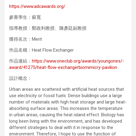
https://www.adcawards.org/
參賽學生：蘇寬
指導教授：鄭政利教授、陳彥廷副教授
獲得名次：Merit
作品名稱：Heat Flow Exchanger
作品連結：
https://www.oneclub.org/awards/youngones/-
award/41275/heat-flow-exchangerbiomimicry-pavilion
設計概念：
Urban areas are scattered with artificial heat sources that
use electricity or fossil fuels. Dense buildings use a large
number of materials with high heat storage and large heat-
absorbing surface areas. This increases the temperature
in urban areas, causing the heat island effect. Biology has
long been living with the environment, and has developed
different strategies to deal with it in response to the
environment. Therefore, I hope to use the function of