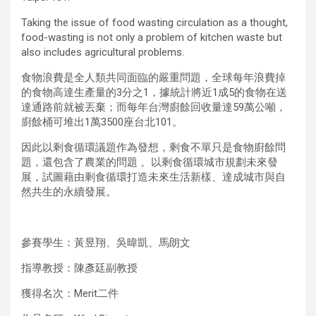
Taking the issue of food wasting circulation as a thought,
food-wasting is not only a problem of kitchen waste but
also includes agricultural problems.
食物浪費是全人類共同面臨的嚴重問題，全球每年浪費掉
的食物高達生產量的3分之1，據統計將近1成5的食物在送
達通路前就被丟棄；而每年台灣廚餘回收量達59萬公噸，
廚餘桶可堆出1萬3500座台北101。
因此以剩食循環議題作為發想，剩食不單只是食物廚餘問
題，還包含了農業的問題 。以剩食循環城市規劃未來發
展，試圖藉由剩食循環打造未來生活新樣、達成城市與自
然共生的永續發展。
參賽學生：黃昱翔、吳暐凱、馬朗文
指導教授：陳彥廷副教授
獲得名次：Merit二件