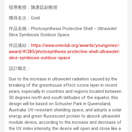
指導教授：陳彥廷副教授
獲得名次：Gold
作品名稱：Photosynthesis Protective Shell – Ultraviolet
Slice Symbiosis Outdoor Space
作品連結：
https://www.oneclub.org/awards/youngones/-
award/41285/photosynthesis-protective-shell-ultraviolet-
slice-symbiosis-outdoor-space
設計概念：
Due to the increase in ultraviolet radiation caused by the
breaking of the greenhouse effect ozone layer in recent
years, especially in countries and regions located between
30 degrees north and south latitudes of the equator, this
design will be based on Schuster Park in Queensland,
Australia. UV-resistant shielding space, and adopts a solar
energy and green fluorescent protein to absorb ultraviolet
module device, according to the increase and decrease of
the UV index intensity, the device will open and close like a